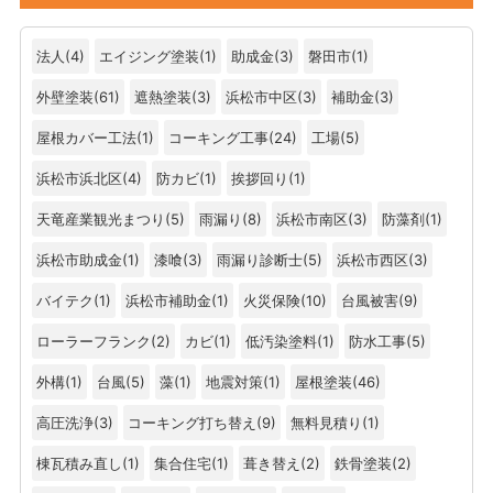
法人
(4)
エイジング塗装
(1)
助成金
(3)
磐田市
(1)
外壁塗装
(61)
遮熱塗装
(3)
浜松市中区
(3)
補助金
(3)
屋根カバー工法
(1)
コーキング工事
(24)
工場
(5)
浜松市浜北区
(4)
防カビ
(1)
挨拶回り
(1)
天竜産業観光まつり
(5)
雨漏り
(8)
浜松市南区
(3)
防藻剤
(1)
浜松市助成金
(1)
漆喰
(3)
雨漏り診断士
(5)
浜松市西区
(3)
バイテク
(1)
浜松市補助金
(1)
火災保険
(10)
台風被害
(9)
ローラーフランク
(2)
カビ
(1)
低汚染塗料
(1)
防水工事
(5)
外構
(1)
台風
(5)
藻
(1)
地震対策
(1)
屋根塗装
(46)
高圧洗浄
(3)
コーキング打ち替え
(9)
無料見積り
(1)
棟瓦積み直し
(1)
集合住宅
(1)
葺き替え
(2)
鉄骨塗装
(2)